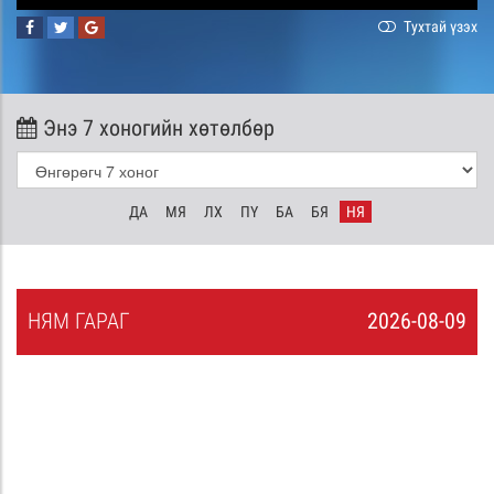
Тухтай үзэх
Энэ 7 хоногийн хөтөлбөр
ДА
МЯ
ЛХ
ПҮ
БА
БЯ
НЯ
НЯ
М
ГАРАГ
2026-08-09
8