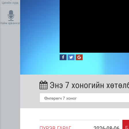
Цагийн хүрд
Найм арваннэг
Энэ 7 хоногийн хөтөл
Б
2026-08-05
ПҮ
РЭВ
ГАРАГ
2026-08-06