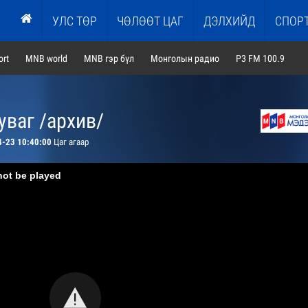
УЛС ТӨР
ЧӨЛӨӨТ ЦАГ
ДЭЛХИЙД
СПОР
rt
MNB world
MNB гэр бүл
Монголын радио
P3 FM 100.9
ваг /архив/
4-23 10:40:00
Цаг агаар
not be played