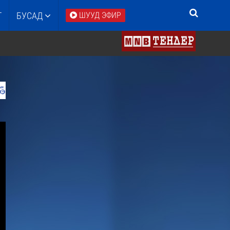
Т
БУСАД
ШУУД ЭФИР