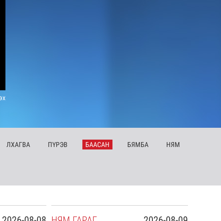
эх
ЛХ
АГВА
ПҮ
РЭВ
БА
АСАН
БЯ
МБА
НЯ
М
2026-08-08
НЯ
М
ГАРАГ
2026-08-09