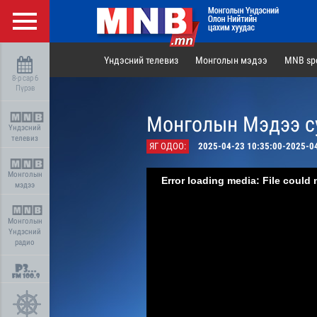
Үндэсний телевиз
Монголын мэдээ
MNB spo
8-р сар 6
Пүрэв
Монголын Мэдээ су
Үндэсний
телевиз
ЯГ ОДОО:
2025-04-23 10:35:00-2025-0
Монголын
Error loading media: File could 
мэдээ
Монголын
Үндэсний
радио