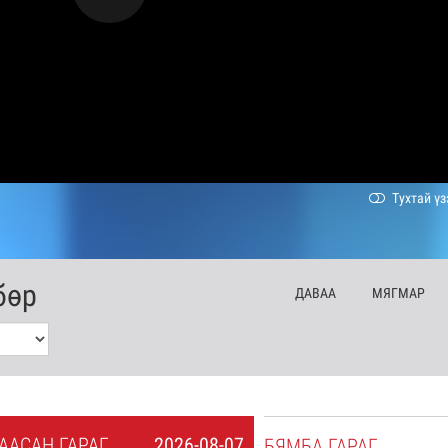
Тухтай үз
бөр
ДА
ВАА
МЯ
ГМАР
А
АСАН
ГАРАГ
2026-08-07
БЯ
МБА
ГАРАГ