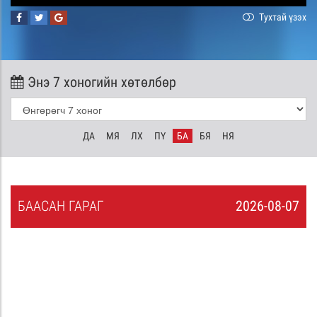
Тухтай үзэх
Энэ 7 хоногийн хөтөлбөр
ДА
МЯ
ЛХ
ПҮ
БА
БЯ
НЯ
БА
АСАН
ГАРАГ
2026-08-07
6