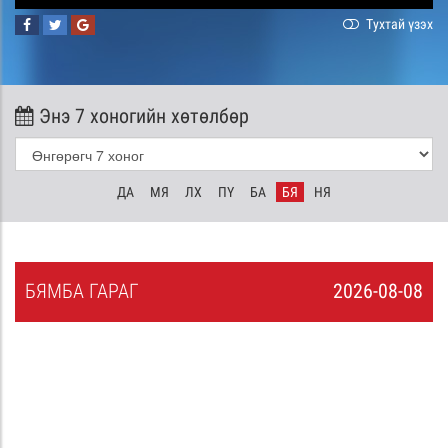
Тухтай үзэх
Энэ 7 хоногийн хөтөлбөр
ДА
МЯ
ЛХ
ПҮ
БА
БЯ
НЯ
БЯ
МБА
ГАРАГ
2026-08-08
7