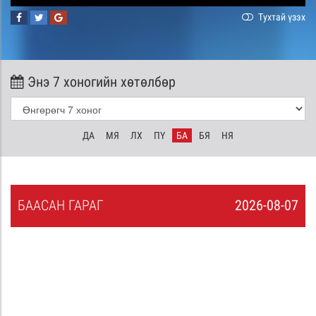
Тухтай үзэх
Энэ 7 хоногийн хөтөлбөр
ДА
МЯ
ЛХ
ПҮ
БА
БЯ
НЯ
БА
АСАН
ГАРАГ
2026-08-07
6