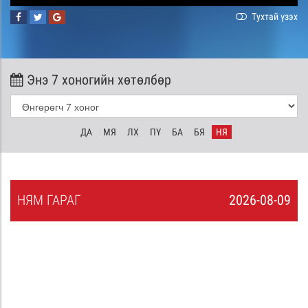
Тухтай үзэх
Энэ 7 хоногийн хөтөлбөр
ДА
МЯ
ЛХ
ПҮ
БА
БЯ
НЯ
НЯ
М
ГАРАГ
2026-08-09
8