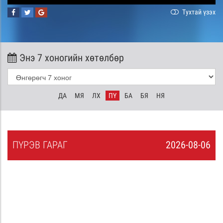
Тухтай үзэх
Энэ 7 хоногийн хөтөлбөр
ДА
МЯ
ЛХ
ПҮ
БА
БЯ
НЯ
ПҮ
РЭВ
ГАРАГ
2026-08-06
5