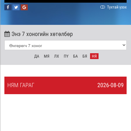
Тухтай үзэх
Энэ 7 хоногийн хөтөлбөр
ДА
МЯ
ЛХ
ПҮ
БА
БЯ
НЯ
НЯ
М
ГАРАГ
2026-08-09
8