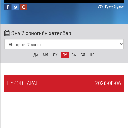
Тухтай үзэх
Энэ 7 хоногийн хөтөлбөр
ДА
МЯ
ЛХ
ПҮ
БА
БЯ
НЯ
ПҮ
РЭВ
ГАРАГ
2026-08-06
5