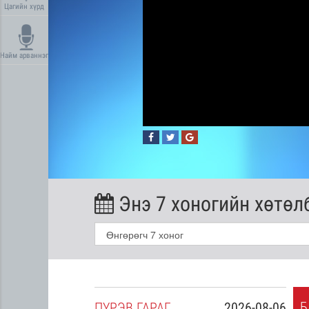
Цагийн хүрд
Найм арваннэг
Энэ 7 хоногийн хөтөл
Б
2026-08-05
ПҮ
РЭВ
ГАРАГ
2026-08-06