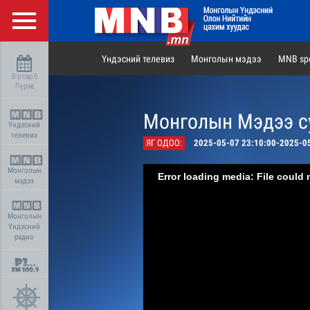
Үндэсний телевиз
Монголын мэдээ
MNB spo
8-р сар 6
Пүрэв
Монголын Мэдээ су
Үндэсний
телевиз
ЯГ ОДОО:
2025-05-07 23:10:00-2025-0
Монголын
Error loading media: File could 
мэдээ
Монголын
Үндэсний
радио