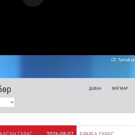
Тухтай үз
бөр
ДА
ВАА
МЯ
ГМАР
А
АСАН
ГАРАГ
2026-08-07
БЯ
МБА
ГАРАГ