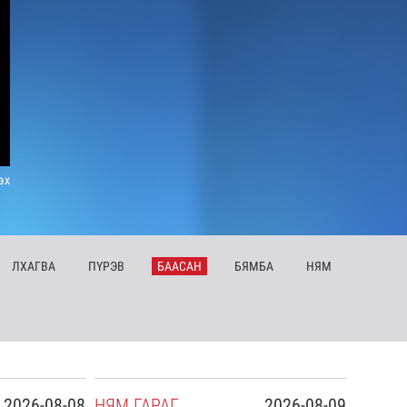
эх
ЛХ
АГВА
ПҮ
РЭВ
БА
АСАН
БЯ
МБА
НЯ
М
2026-08-08
НЯ
М
ГАРАГ
2026-08-09