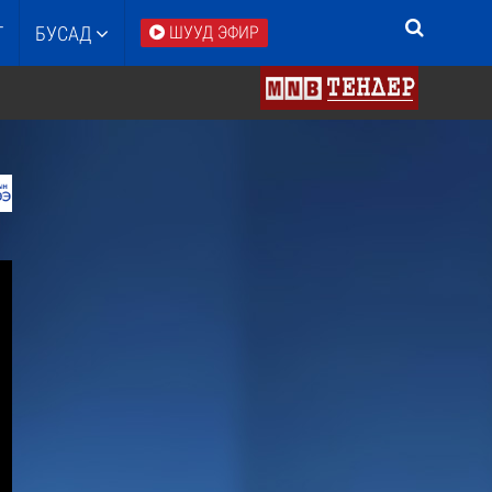
Т
БУСАД
ШУУД ЭФИР