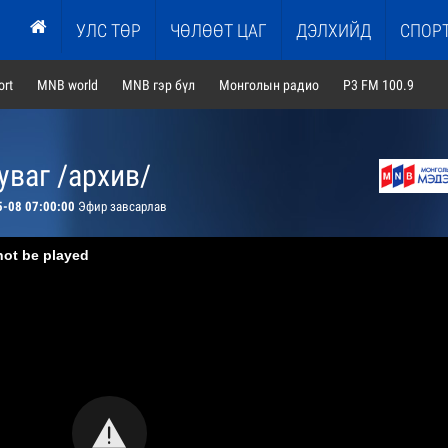
УЛС ТӨР
ЧӨЛӨӨТ ЦАГ
ДЭЛХИЙД
СПОР
rt
MNB world
MNB гэр бүл
Монголын радио
P3 FM 100.9
ваг /архив/
5-08 07:00:00
Эфир завсарлав
not be played