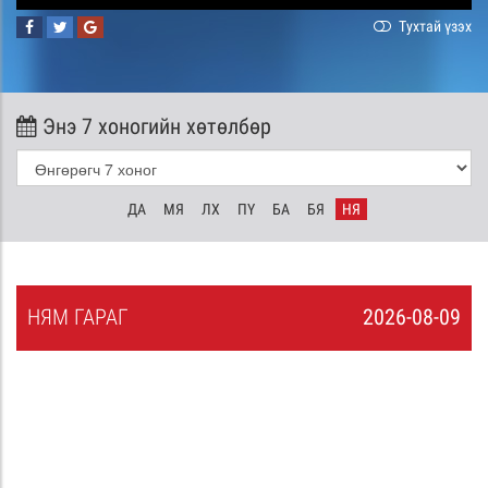
Тухтай үзэх
Энэ 7 хоногийн хөтөлбөр
ДА
МЯ
ЛХ
ПҮ
БА
БЯ
НЯ
НЯ
М
ГАРАГ
2026-08-09
8