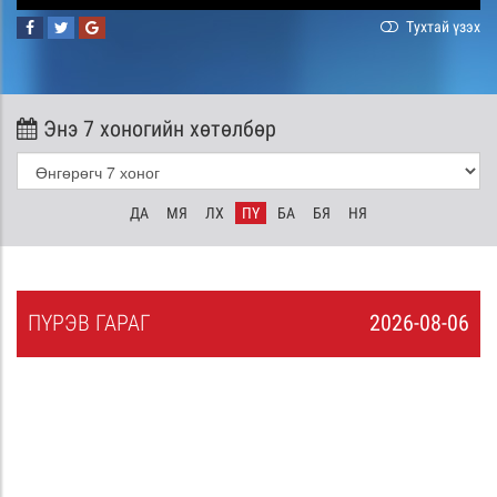
Тухтай үзэх
Энэ 7 хоногийн хөтөлбөр
ДА
МЯ
ЛХ
ПҮ
БА
БЯ
НЯ
ПҮ
РЭВ
ГАРАГ
2026-08-06
5