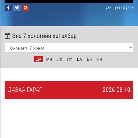
Тухтай үзэх
Энэ 7 хоногийн хөтөлбөр
ДА
МЯ
ЛХ
ПҮ
БА
БЯ
НЯ
ДА
ВАА
ГАРАГ
2026-08-10
9