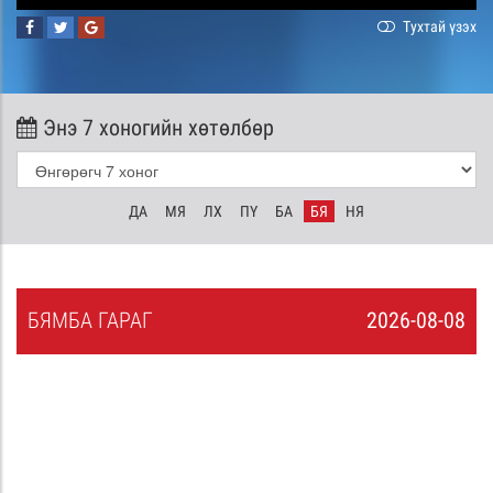
Тухтай үзэх
Энэ 7 хоногийн хөтөлбөр
ДА
МЯ
ЛХ
ПҮ
БА
БЯ
НЯ
БЯ
МБА
ГАРАГ
2026-08-08
7