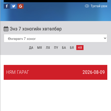
Тухтай үзэх
Энэ 7 хоногийн хөтөлбөр
ДА
МЯ
ЛХ
ПҮ
БА
БЯ
НЯ
НЯ
М
ГАРАГ
2026-08-09
8