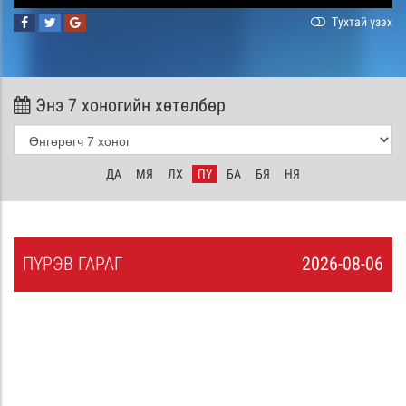
Тухтай үзэх
Энэ 7 хоногийн хөтөлбөр
ДА
МЯ
ЛХ
ПҮ
БА
БЯ
НЯ
ПҮ
РЭВ
ГАРАГ
2026-08-06
5