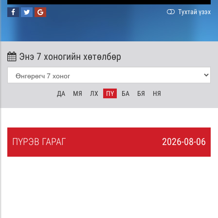
Тухтай үзэх
Энэ 7 хоногийн хөтөлбөр
ДА
МЯ
ЛХ
ПҮ
БА
БЯ
НЯ
ПҮ
РЭВ
ГАРАГ
2026-08-06
5