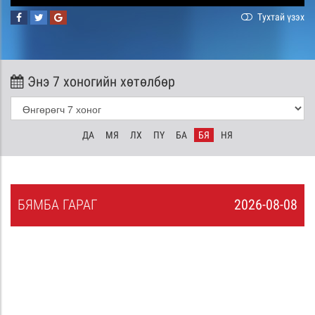
Тухтай үзэх
Энэ 7 хоногийн хөтөлбөр
ДА
МЯ
ЛХ
ПҮ
БА
БЯ
НЯ
БЯ
МБА
ГАРАГ
2026-08-08
7