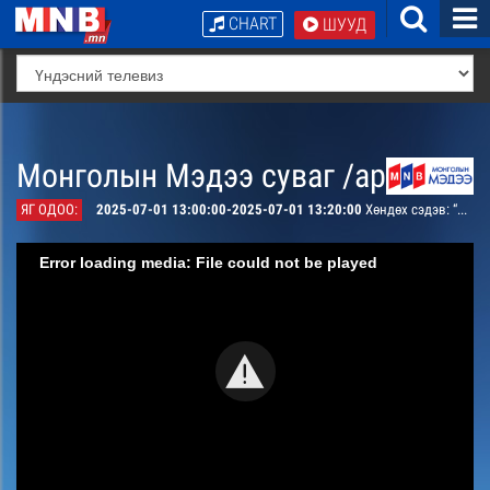
CHART
ШУУД
Монголын Мэдээ суваг /архив/
ЯГ ОДОО:
2025-07-01 13:00:00-2025-07-01 13:20:00
Хөндөх сэдэв: “Хар тамхи, мансууруулах эм, сэтгэцэд нөлөөт бодистой холбоотой сэрэмжлүүлэх нэвтрүүлэг
Error loading media: File could not be played