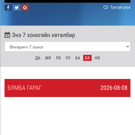
Тухтай үзэх
Энэ 7 хоногийн хөтөлбөр
ДА
МЯ
ЛХ
ПҮ
БА
БЯ
НЯ
БЯ
МБА
ГАРАГ
2026-08-08
7