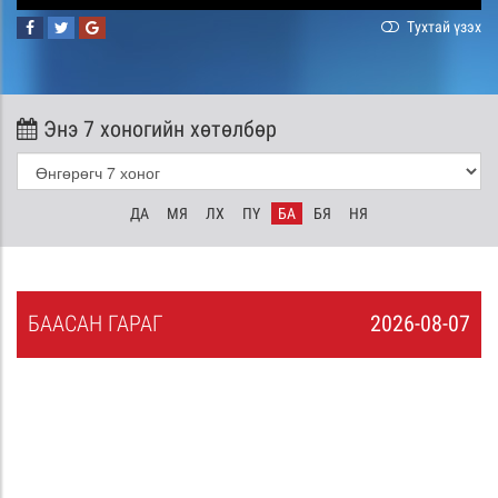
Тухтай үзэх
Энэ 7 хоногийн хөтөлбөр
ДА
МЯ
ЛХ
ПҮ
БА
БЯ
НЯ
БА
АСАН
ГАРАГ
2026-08-07
6