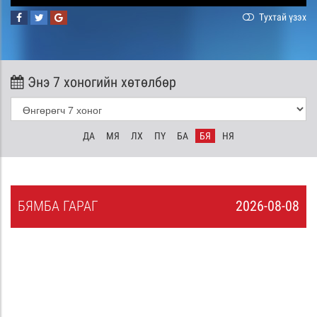
Тухтай үзэх
Энэ 7 хоногийн хөтөлбөр
ДА
МЯ
ЛХ
ПҮ
БА
БЯ
НЯ
БЯ
МБА
ГАРАГ
2026-08-08
7