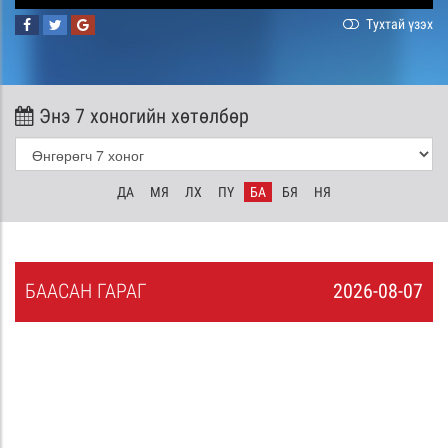
Тухтай үзэх
Энэ 7 хоногийн хөтөлбөр
ДА
МЯ
ЛХ
ПҮ
БА
БЯ
НЯ
БА
АСАН
ГАРАГ
2026-08-07
6