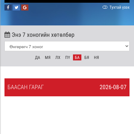
Тухтай үзэх
Энэ 7 хоногийн хөтөлбөр
ДА
МЯ
ЛХ
ПҮ
БА
БЯ
НЯ
БА
АСАН
ГАРАГ
2026-08-07
6