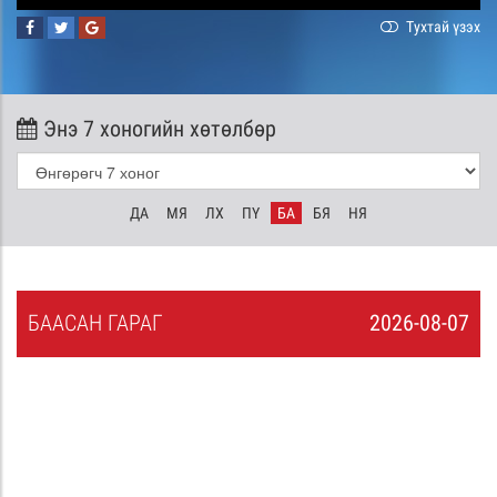
Тухтай үзэх
Энэ 7 хоногийн хөтөлбөр
ДА
МЯ
ЛХ
ПҮ
БА
БЯ
НЯ
БА
АСАН
ГАРАГ
2026-08-07
6