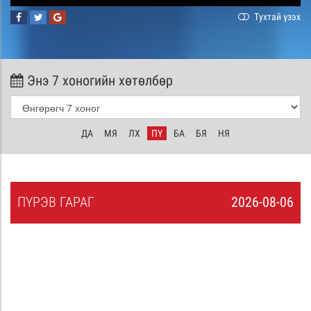
Тухтай үзэх
Энэ 7 хоногийн хөтөлбөр
ДА
МЯ
ЛХ
ПҮ
БА
БЯ
НЯ
ПҮ
РЭВ
ГАРАГ
2026-08-06
5