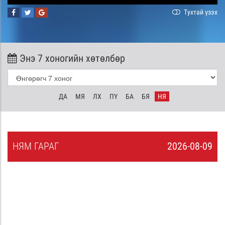
Тухтай үзэх
Энэ 7 хоногийн хөтөлбөр
ДА
МЯ
ЛХ
ПҮ
БА
БЯ
НЯ
НЯ
М
ГАРАГ
2026-08-09
8