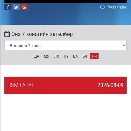
Тухтай үзэх
Энэ 7 хоногийн хөтөлбөр
ДА
МЯ
ЛХ
ПҮ
БА
БЯ
НЯ
НЯ
М
ГАРАГ
2026-08-09
8