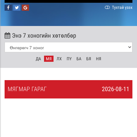
Тухтай үзэх
Энэ 7 хоногийн хөтөлбөр
ДА
МЯ
ЛХ
ПҮ
БА
БЯ
НЯ
МЯ
ГМАР
ГАРАГ
2026-08-11
0