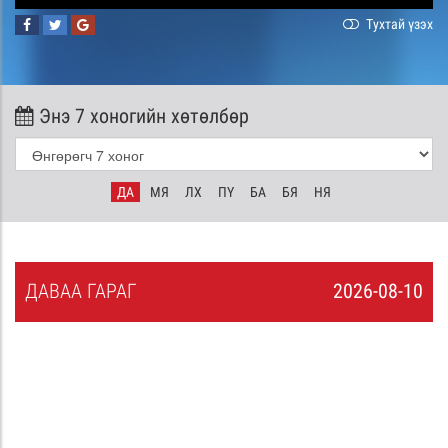
Тухтай үзэх
Энэ 7 хоногийн хөтөлбөр
ДА
МЯ
ЛХ
ПҮ
БА
БЯ
НЯ
ДА
ВАА
ГАРАГ
2026-08-10
9