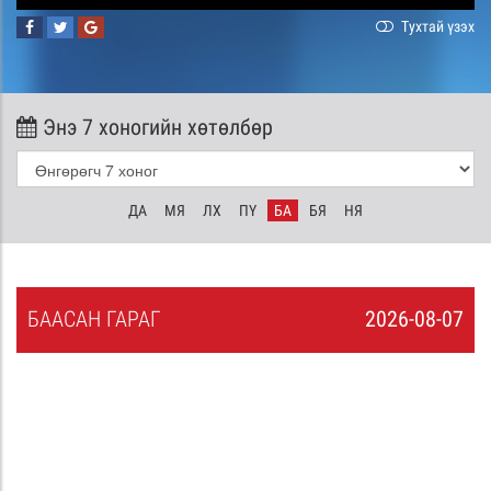
Тухтай үзэх
Энэ 7 хоногийн хөтөлбөр
ДА
МЯ
ЛХ
ПҮ
БА
БЯ
НЯ
БА
АСАН
ГАРАГ
2026-08-07
6