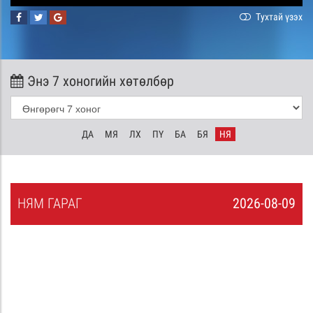
Тухтай үзэх
Энэ 7 хоногийн хөтөлбөр
ДА
МЯ
ЛХ
ПҮ
БА
БЯ
НЯ
НЯ
М
ГАРАГ
2026-08-09
8