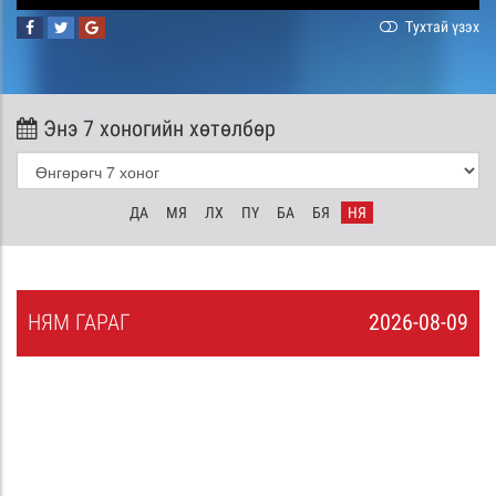
Тухтай үзэх
Энэ 7 хоногийн хөтөлбөр
ДА
МЯ
ЛХ
ПҮ
БА
БЯ
НЯ
НЯ
М
ГАРАГ
2026-08-09
8