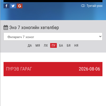
Тухтай үзэх
Энэ 7 хоногийн хөтөлбөр
ДА
МЯ
ЛХ
ПҮ
БА
БЯ
НЯ
ПҮ
РЭВ
ГАРАГ
2026-08-06
5