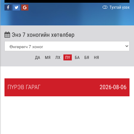
Тухтай үзэх
Энэ 7 хоногийн хөтөлбөр
ДА
МЯ
ЛХ
ПҮ
БА
БЯ
НЯ
ПҮ
РЭВ
ГАРАГ
2026-08-06
5