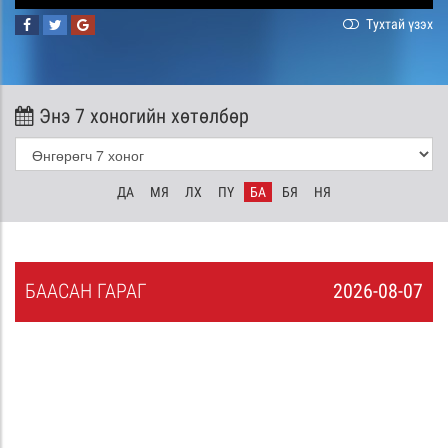
Тухтай үзэх
Энэ 7 хоногийн хөтөлбөр
ДА
МЯ
ЛХ
ПҮ
БА
БЯ
НЯ
БА
АСАН
ГАРАГ
2026-08-07
6