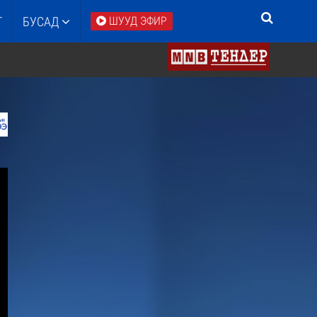
Т
БУСАД
ШУУД ЭФИР