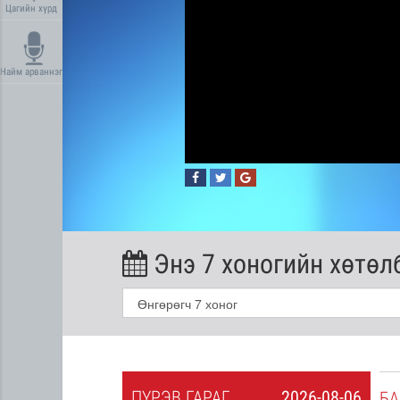
Цагийн хүрд
Найм арваннэг
Энэ 7 хоногийн хөтөл
ПҮ
РЭВ
ГАРАГ
2026-08-06
2026-08-05
БА