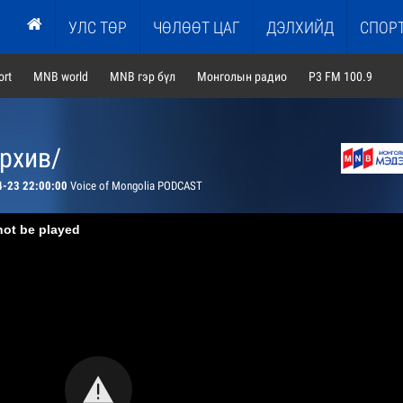
УЛС ТӨР
ЧӨЛӨӨТ ЦАГ
ДЭЛХИЙД
СПОР
rt
MNB world
MNB гэр бүл
Монголын радио
P3 FM 100.9
архив/
4-23 22:00:00
Voice of Mongolia PODCAST
not be played