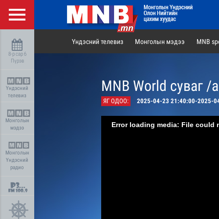
Үндэсний телевиз
Монголын мэдээ
MNB spo
8-р сар 6
Пүрэв
MNB World суваг /
Үндэсний
телевиз
ЯГ ОДОО:
2025-04-23 21:40:00-2025-0
Монголын
Error loading media: File could 
мэдээ
Монголын
Үндэсний
радио