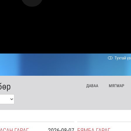
Тухтай үз
бөр
ДА
ВАА
МЯ
ГМАР
АСАН
ГАРАГ
2026-08-07
БЯ
МБА
ГАРАГ