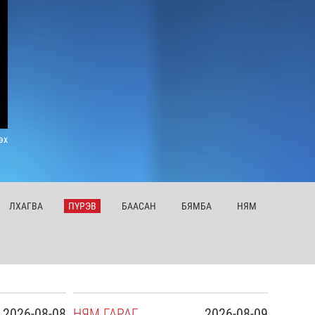
эх
ЛХ
АГВА
ПҮ
РЭВ
БА
АСАН
БЯ
МБА
НЯ
М
2026-08-08
НЯ
М
ГАРАГ
2026-08-09