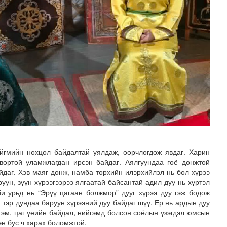
йгмийн нөхцөл байдалтай уялдаж, өөрчлөгдөж явдаг. Харин
твортой уламжлагдан ирсэн байдаг. Аялгуундаа гоё донжтой
йдаг. Хэв маяг донж, намба төрхийн илэрхийлэл нь бол хүрээ
уун, зүүн хүрээгээрээ ялгаатай байсантай адил дуу нь хүртэл
би урьд нь “Эрүү цагаан болжмор” дууг хүрээ дуу гэж бодож
у, тэр дундаа баруун хүрээний дуу байдаг шүү. Ер нь ардын дуу
гэм, цаг үеийн байдал, нийгэмд болсон соёлын үзэгдэл юмсын
эн бус ч харах боломжтой.