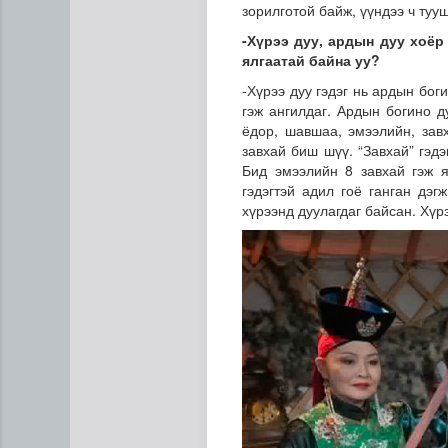
зорилготой байж, үүндээ ч туу
-
Хүрээ дуу, ардын дуу хоёр 
ялгаатай байна уу?
-Хүрээ дуу гэдэг нь ардын бог
гэж ангилдаг. Ардын богино ду
ёдор, шавшаа, эмээлийн, завх
завхай биш шүү. “Завхай” гэдэ
Бид эмээлийн 8 завхай гэж я
гэдэгтэй адил гоё ганган дэг
хүрээнд дуулагдаг байсан. Хүр
Манай улс Польш улстай хө