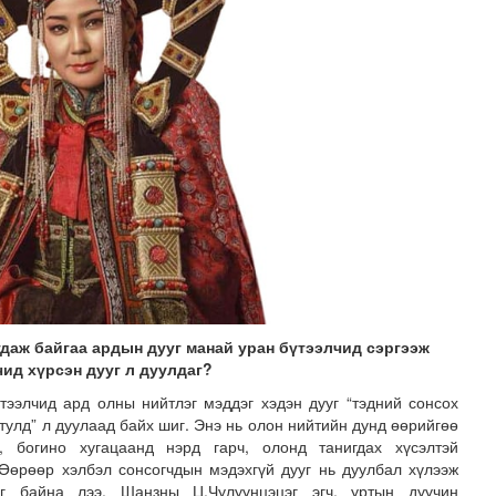
гдаж байгаа ардын дууг манай уран бүтээлчид сэргээж
чид хүрсэн дууг л дуулдаг?
тээлчид ард олны нийтлэг мэддэг хэдэн дууг “тэдний сонсох
тулд” л дуулаад байх шиг. Энэ нь олон нийтийн дунд өөрийгөө
, богино хугацаанд нэрд гарч, олонд танигдах хүсэлтэй
 Өөрөөр хэлбэл сонсогчдын мэдэхгүй дууг нь дуулбал хүлээж
г байна лээ. Шанзны Ц.Чулуунцэцэг эгч, уртын дуучин