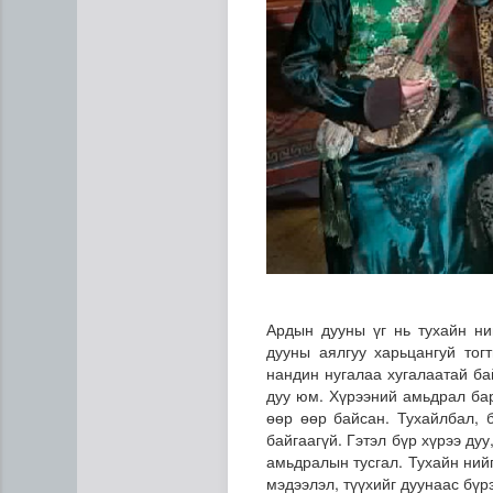
Ардын дууны үг нь тухайн ни
дууны аялгуу харьцангуй тог
нандин нугалаа хугалаатай ба
дуу юм. Хүрээний амьдрал бар
өөр өөр байсан. Тухайлбал, 
байгаагүй. Гэтэл бүр хүрээ ду
амьдралын тусгал. Тухайн ний
мэдээлэл, түүхийг дуунаас бүр