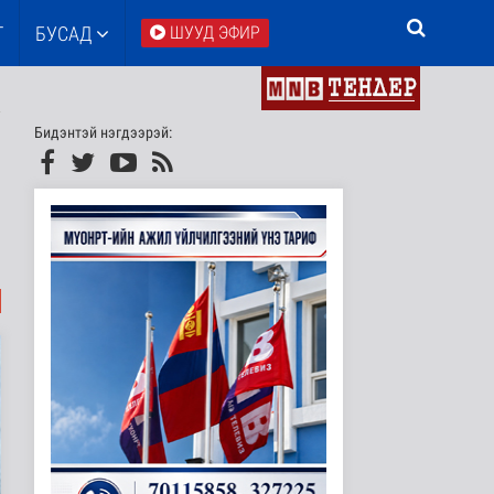
Т
БУСАД
ШУУД ЭФИР
Бидэнтэй нэгдээрэй: