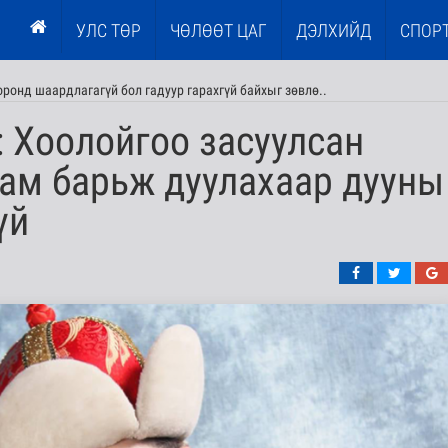
УЛС ТӨР
ЧӨЛӨӨТ ЦАГ
ДЭЛХИЙД
СПОР
ооронд шаардлагагүй бол гадуур гарахгүй байхыг зөвлө..
 Хоолойгоо засуулсан
 ам барьж дуулахаар дууны
үй