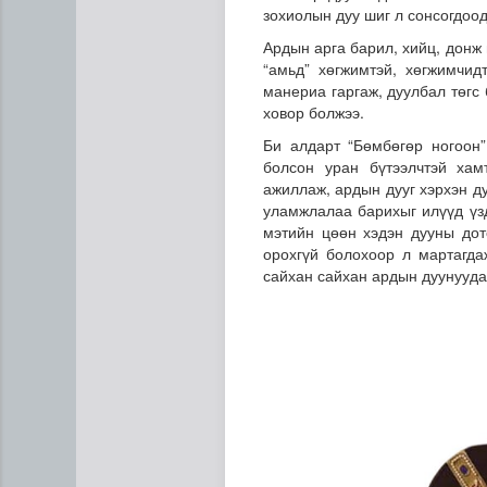
зохиолын дуу шиг л сонсогдоо
Ардын арга барил, хийц, донж
“амьд” хөгжимтэй, хөгжимчид
манериа гаргаж, дуулбал төгс
ховор болжээ.
Би алдарт “Бөмбөгөр ногоон”
болсон уран бүтээлчтэй хам
ажиллаж, ардын дууг хэрхэн д
уламжлалаа барихыг илүүд үздэ
мэтийн цөөн хэдэн дууны дот
орохгүй болохоор л мартагда
сайхан сайхан ардын дуунуудаа