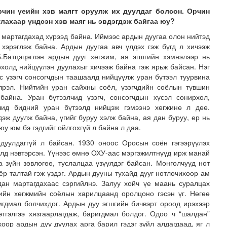
рчин үеийн хэв маягт оруулж их дуулдаг болсон. Орчин
улахаар үндсэн хэв маяг нь эвдэгдэж байгаа юу?
 мартагдахад хүрээд байна. Иймээс ардын дуугаа олон нийтэд
 хэрэглэж байна. Ардын дуугаа авч үлдэх гэж бүгд л хичээж
.Батцэцэглэн ардын дууг хөгжим, ая эгшгийн хэмнэлээр нь
ирхолд нийцүүлэн дуулахыг хичээж байна гэж ярьж байсан. Нэг
ас үзэгч сонсогчдын таашаалд нийцүүлж уран бүтээл туурвина
илрэл. Нийтийн уран сайхны соёл, үзэгчдийн соёлын түвшин
байна. Уран бүтээлчид үзэгч, сонсогчдын хүсэл сонирхол,
гчид бидний уран бүтээлд нийцэж гэмээнэ хөгжинө л дөө.
эж дуулж байна, үгийг буруу хэлж байна, ая дан буруу, ер нь
 юу юм бэ гэдгийг ойлгохгүй л байна л даа.
дуулдаггүй л байсан. 1930 оноос Оросын соён гэгээрүүлэх
олд нэвтэрсэн. Үүнээс өмнө ОХУ-аас мэргэжилтнүүд ирж манай
 зүйн зөвлөгөө, туслалцаа үзүүлдэг байсан. Монголчууд нот
ёр талтай гэж үздэг. Ардын дууны тухайд дууг нотлочихоор ам
ан мартагдахаас сэргийлнэ. Залуу хойч үе маань суралцах
ийн хөгжмийн соёлын харилцаанд оролцоно гэсэн үг. Нөгөө
игдмал болчихдог. Ардын дуу эгшгийн бичвэрт ороод ирэхээр
этгэлгээ хязгаарлагдаж, баригдмал болдог. Одоо ч “шалдан”
оор ардын дуу дуулах арга барил гэдэг зүйл алдагдаад, яг л