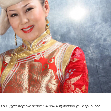
й 120 жилийн ойд зориулсан олон улсын эрдэм шинжилгээн..
СТА С.Дуламсүрэнг редакцын зочин буландаа урьж ярилцлаа.