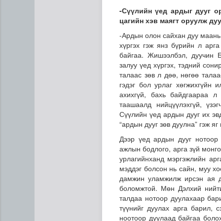
-
Сүүлийн үед ардыг дууг о
цагийн хэв маягт оруулж ду
-Ардын олон сайхан дуу маань
хүргэх гэж янз бүрийн л арга
байгаа. Жишээлбэл, дуучин Б
залуу үед хүргэх, тэдний сон
талаас зөв л дөө, нөгөө тала
гэдэг бол урлаг хөгжихгүйн 
ахихгүй, бахь байдгаараа л 
таашаалд нийцүүлэхгүй, үзэ
Сүүлийн үед ардын дууг их эвд
“ардын дууг зөв дуулна” гэж яг
Дээр үед ардын дууг нотоор 
ажлын бодлого, арга зүй монг
урлагийнханд мэргэжлийн арга
мэддэг болсон нь сайн, муу хо
дамжин уламжилж ирсэн ая д
боломжтой. Мөн Дэлхий нийт
талдаа нотоор дуулахаар бар
түүнийг дуулах арга барил, с
ноотоор дуулаад байгаа болох