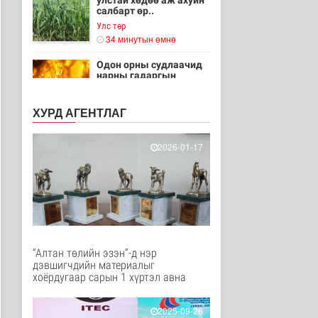
улстай хөдөө аж ахуйн
салбарт өр..
Улс төр
34 минутын өмнө
Одон орны судлаачид
нарны гадаргын
хамгийн өндөр..
Дэлхийд
ХУРД АГЕНТЛАГ
38 минутын өмнө
Боловсролын сайд
2026-01-17
Л.Энх-Амгалан
"Pearson" компани..
Улс төр
42 минутын өмнө
Б.Сэмжидмаа:
Зөвшөөрлийн шинжтэй
103 бүртгэлээс ..
“Алтан төлийн эзэн”-д нэр
1 цагийн өмнө
Нийгэм
дэвшигчдийн материалыг
хоёрдугаар сарын 1 хүртэл авна
Төмөр замчдын
мэргэжлийн өдөрт
зориулсан баяр на..
2025-09-26