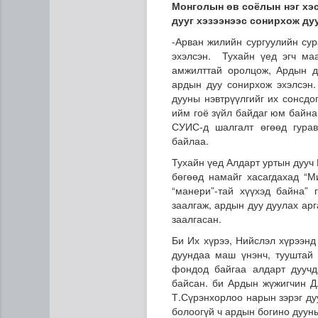
Монголын өв соёлын нэг хэс
дууг хэзээнээс сонирхож ду
-Арван жилийн сургуулийн су
эхэлсэн. Тухайн үед эгч ма
амжилттай оролцож, Ардын д
ардын дуу сонирхож эхэлсэн.
дууны нэвтрүүлгийг их сонсдо
ийм гоё зүйл байдаг юм байна
СУИС-д шалгалт өгөөд гурав
Хүннүгийн язгууртны оршуу
байлаа.
Тухайн үед Алдарт уртын дуу
бөгөөд намайг хасагдахад “М
“манери”-тай хүүхэд байна”
заалгаж, ардын дуу дуулах арг
заалгасан.
Би Их хүрээ, Нийслэл хүрээнд
дуундаа маш үнэнч, тууштай
фондод байгаа алдарт дуучд
байсан. би Ардын жүжигчин Д
Т.Сүрэнхорлоо нарын зэрэг ду
болоогүй ч ардын богино дуун