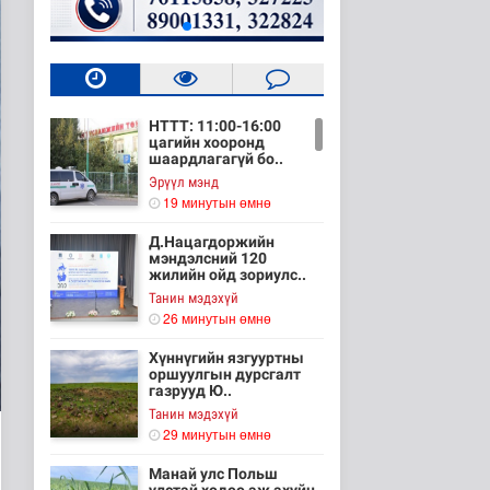
НТТТ: 11:00-16:00
цагийн хооронд
шаардлагагүй бо..
Эрүүл мэнд
19 минутын өмнө
Д.Нацагдоржийн
мэндэлсний 120
жилийн ойд зориулс..
Танин мэдэхүй
26 минутын өмнө
Хүннүгийн язгууртны
оршуулгын дурсгалт
газрууд Ю..
Танин мэдэхүй
29 минутын өмнө
Манай улс Польш