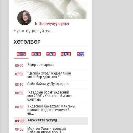
Дипломат
төлөөлөгчийн
газруудын
төлөөлөгчид COP1..
Улс төр
Б.Цоожчулуунцэцэг
16 цаг 24 минутын өмнө
Нутаг буцаагүй хун...
Н.Номтойбаяр:
ХӨТӨЛБӨР
Аймгуудад тулгамдаж
буй асуудлууды..
Улс төр
17 цаг 7 минутын өмнө
Эфир завсарлав
00:00
Нийтийн тээврийн
“Цагийн хүрд” мэдээллийн
07:30
Ч:19А чиглэлийн
хөтөлбөр /давталт/
замналд түр хуг..
Сайн байна уу Дундад орон
08:10
Нийгэм
17 цаг 12 минутын өмнө
"Хавдрын эсрэг үндэсний
08:30
аян-2026" /Хөвсгөл аймгаас
бэлтгэв/
Лаг шатаах үйлдвэр
ашиглалтад орсноор
Үндэсний бахархал: Мянганы
08:55
цаанаас олдсон хүннүгийн
хоногт 250..
өв...
Нийгэм
Хөгжилтэй үсгүүд
09:00
18 цаг 43 минутын өмнө
Монгол Улсын Ерөнхий
09:55
Сайдын ивээл дор ITF