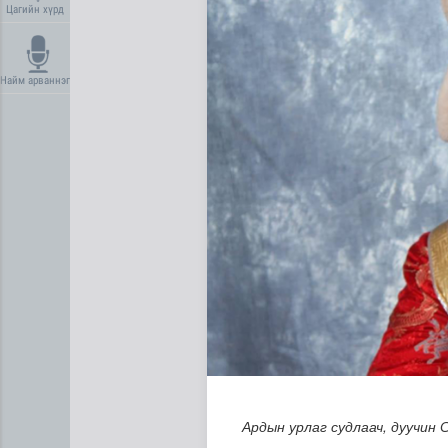
Цагийн хүрд
Найм арваннэг
Д.Нацагдоржийн мэндэлсни
Ардын урлаг судлаач, дуучин 