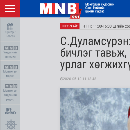
НТТТ: 11:00-16:00 цагийн х
ШУУРХАЙ:
8-р сар 7
Баасан
С.Дуламсүрэн:
бичлэг тавьж,
Үндэсний
телевиз
урлаг хөгжихг
Монголын
мэдээ
2026-05-12 11:18:48
Монголын
Үндэсний
радио