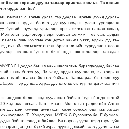
эг болсон ардын дууны талаар яриагаа эхэлье. Та ардын
улж судалсан бэ?
рагч байхаас л ардын урлаг, тэр дундаа ардын дуунд дурлаж
ань анхны ардын богино дуу дуулаачдын улсын уралдаанд
уу бүжгийн чуулгад урилгаар орж ажилласан цагаас эхэлж,
 Монголын радиогоор явдаг байсан хөгжим - өв сан, ардын
г байлаа. Мөн чуулгын концертыг байнга үзэж, ардын дуу гэж
 гэдгийг ойлгож мэдэж авсан. Арван жилийн сургуулиа төгсөөд
дугаар шатнаас “үг тод биш” гэдэг шалтгаанаар хасагдаж
лгын дурсгалт газрууд ЮНЕСКО-гийн Дэлхийн соёлын өвд ..
ч МУУГЗ С.Цоодол багш маань шалгалтын бүрэлдэхүүнд байсан
иний шавь болох уу, би чамд ардын дуу заана, их хөөрхөн
 гэж намайг шавиа болгож байсан. Багшаараа би олон дуу
а барил, тэр дундаа Хүрээ дууны онцлог, түүний донж маягийг
 зохиогдсон болон тэнд дуулагдаж байсан “хүрээ” тодотголтой
 30-иад жил явсан. Багш маань Монголын радиогийн Алтан
ын дуулсан хуучны дуунуудыг сайн сонсож бай гэж хэлдэг
.Ичинхорлоо, Т. Хандсүрэн, МУГЖ С.Лувсангомбо, Г.Дулмаа,
учдыг байнга сонсдог байлаа. Би өөрөө дуулж, нэрд гарч сүйд
ы өвөрмөц онцлог бүхий хүрээ дууны донжийн олж дуулж сурах