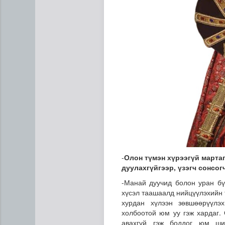
-
Олон түмэн хүрээгүй марта
дуулахгүйгээр, үзэгч сонсог
-Манай дуучид болон уран бү
хүсэл таашаалд нийцүүлэхийн 
хурдан хүлээн зөвшөөрүүлэх
холбоотой юм уу гэж хардаг.
авахгүй гэж боддог юм ши