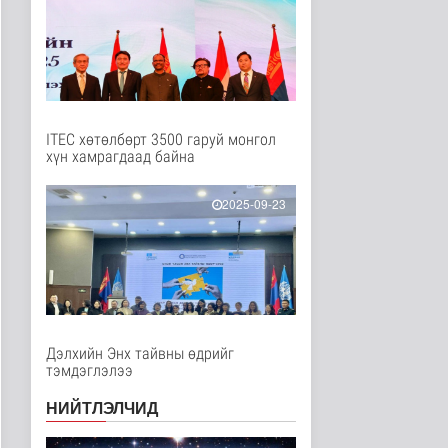
Нийгэм
1 цаг 19 минутын өмнө
АИ-92 авсан 7000 гаруй
иргэн тухайн өдрөө
дахин ..
Нийгэм
2 цаг 43 минутын өмнө
ITEC хөтөлбөрт 3500 гаруй монгол
хүн хамрагдаад байна
Автомашины улсын
дугаар сондгой тоогоор
төгссөн ..
2025-09-23
Нийгэм
3 цаг 48 минутын өмнө
УБЦТС: Өнөөдөр
цахилгаан шугам
тоноглолд хийгдэх..
Нийгэм
3 цаг 52 минутын өмнө
Дэлхийн Энх тайвны өдрийг
тэмдэглэлээ
ЦАГ АГААР:
Улаанбаатарт өдөртөө
НИЙТЛЭЛЧИД
30 хэм дулаан
Байгаль орчин