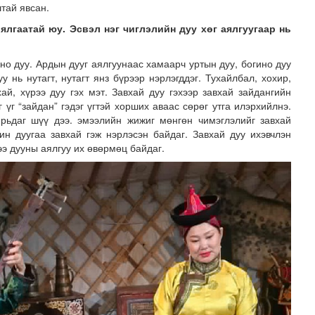
штай явсан.
ялгаатай юу. Эсвэл нэг чиглэлийн дуу хөг аялгуугаар нь
ино дуу. Ардын дууг аялгуунаас хамаарч уртын дуу, богино дуу
у нь нутагт, нутагт янз бүрээр нэрлэгддэг. Тухайлбал, хохир,
ай, хүрээ дуу гэх мэт. Завхай дуу гэхээр завхай зайдангийн
г үг “зайдан” гэдэг үгтэй хорших аваас сөрөг утга илэрхийлнэ.
рьдаг шүү дээ. эмээлийн жижиг мөнгөн чимэглэлийг завхай
жин дуугаа завхай гэж нэрлэсэн байдаг. Завхай дуу ихэвчлэн
ээ дууны аялгуу их өвөрмөц байдаг.
дөө аж ахуйн салбарт өргөн хүрээнд хамтран ажиллах бо..