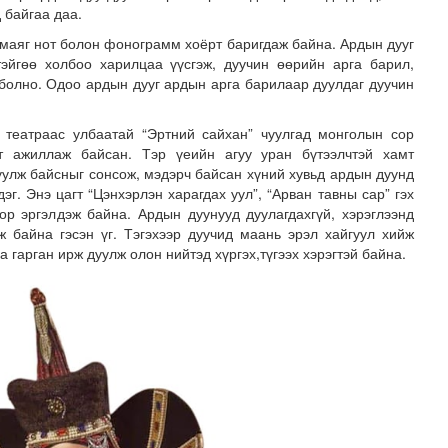
д байгаа даа.
 маяг нот болон фонограмм хоёрт баригдаж байна. Ардын дууг
тэйгөө холбоо харилцаа үүсгэж, дуучин өөрийн арга барил,
 болно. Одоо ардын дууг ардын арга барилаар дуулдаг дуучин
 театраас улбаатай “Эртний сайхан” чуулгад монголын сор
т ажиллаж байсан. Тэр үеийн агуу уран бүтээлчтэй хамт
уулж байсныг сонсож, мэдэрч байсан хүний хувьд ардын дуунд
г. Энэ цагт “Цэнхэрлэн харагдах уул”, “Арван тавны сар” гэх
ор эргэлдэж байна. Ардын дуунууд дуулагдахгүй, хэрэглээнд
ж байна гэсэн үг. Тэгэхээр дуучид маань эрэл хайгуул хийж
 гарган ирж дуулж олон нийтэд хүргэх,түгээх хэрэгтэй байна.