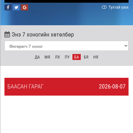
Тухтай үзэх
Энэ 7 хоногийн хөтөлбөр
ДА
МЯ
ЛХ
ПҮ
БА
БЯ
НЯ
БА
АСАН
ГАРАГ
2026-08-07
6