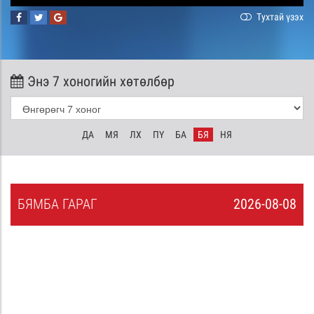
Тухтай үзэх
Энэ 7 хоногийн хөтөлбөр
ДА
МЯ
ЛХ
ПҮ
БА
БЯ
НЯ
БЯ
МБА
ГАРАГ
2026-08-08
7