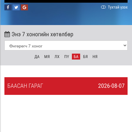
Тухтай үзэх
Энэ 7 хоногийн хөтөлбөр
ДА
МЯ
ЛХ
ПҮ
БА
БЯ
НЯ
БА
АСАН
ГАРАГ
2026-08-07
6