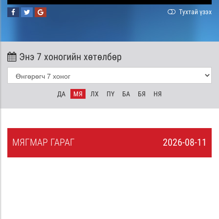
Тухтай үзэх
Энэ 7 хоногийн хөтөлбөр
ДА
МЯ
ЛХ
ПҮ
БА
БЯ
НЯ
МЯ
ГМАР
ГАРАГ
2026-08-11
0