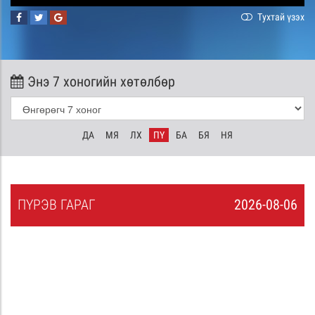
Тухтай үзэх
Энэ 7 хоногийн хөтөлбөр
ДА
МЯ
ЛХ
ПҮ
БА
БЯ
НЯ
ПҮ
РЭВ
ГАРАГ
2026-08-06
5