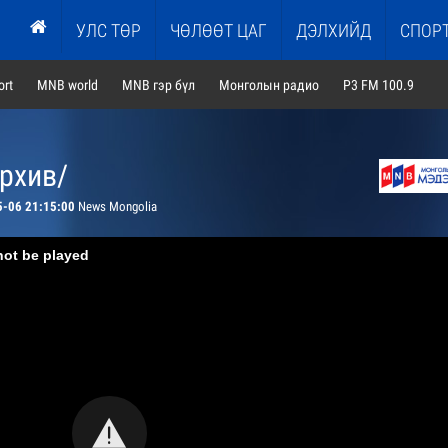
УЛС ТӨР
ЧӨЛӨӨТ ЦАГ
ДЭЛХИЙД
СПОР
rt
MNB world
MNB гэр бүл
Монголын радио
P3 FM 100.9
архив/
5-06 21:15:00
News Mongolia
not be played