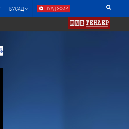
Т
БУСАД
ШУУД ЭФИР