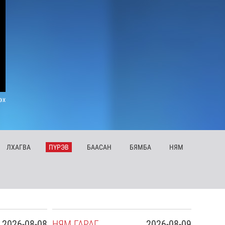
эх
ЛХ
АГВА
ПҮ
РЭВ
БА
АСАН
БЯ
МБА
НЯ
М
2026-08-08
НЯ
М
ГАРАГ
2026-08-09