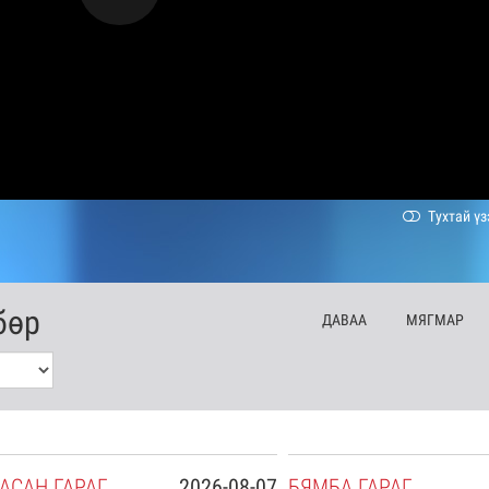
Тухтай үз
бөр
ДА
ВАА
МЯ
ГМАР
АСАН
ГАРАГ
2026-08-07
БЯ
МБА
ГАРАГ