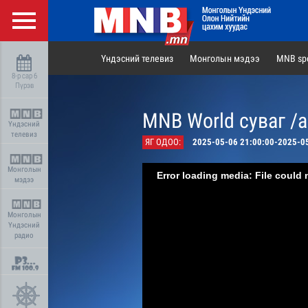
Үндэсний телевиз
Монголын мэдээ
MNB spo
8-р сар 6
Пүрэв
MNB World суваг /
Үндэсний
телевиз
ЯГ ОДОО:
2025-05-06 21:00:00-2025-0
Монголын
Error loading media: File could 
мэдээ
Монголын
Үндэсний
радио