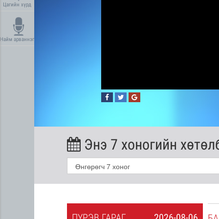
Цагийн хүрд
Найм арваннэг
Энэ 7 хоногийн хөтөл
ПҮ
РЭВ
ГАРАГ
2026-08-06
2026-08-05
БА