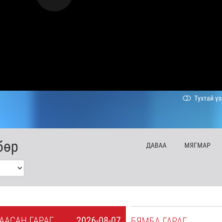
Тухтай үз
бөр
ДА
ВАА
МЯ
ГМАР
А
АСАН
ГАРАГ
2026-08-07
БЯ
МБА
ГАРАГ