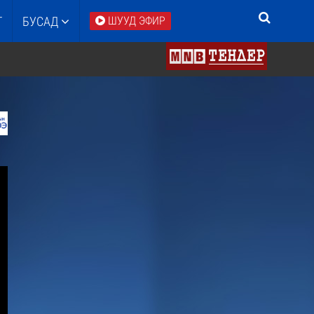
Т
БУСАД
ШУУД ЭФИР