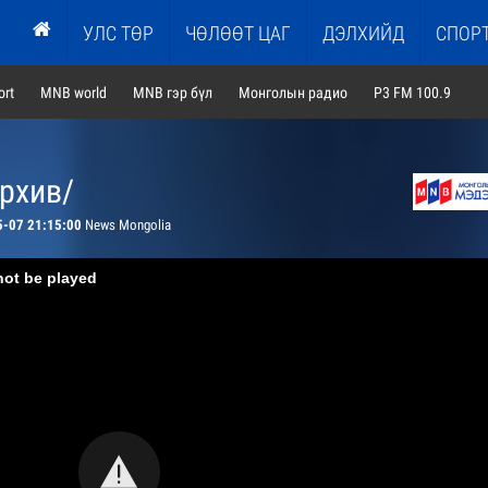
УЛС ТӨР
ЧӨЛӨӨТ ЦАГ
ДЭЛХИЙД
СПОР
rt
MNB world
MNB гэр бүл
Монголын радио
P3 FM 100.9
архив/
5-07 21:15:00
News Mongolia
not be played