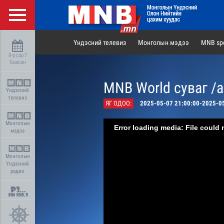
Үндэсний телевиз
Монголын мэдээ
MNB spo
8-р сар 7
Баасан
MNB World суваг /
Үндэсний
телевиз
ЯГ ОДОО:
2025-05-07 21:00:00-2025-0
Монголын
Error loading media: File could 
мэдээ
Монголын
Үндэсний
радио