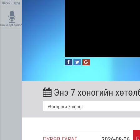
Цагийн хүрд
Найм арваннэг
Энэ 7 хоногийн хөтөл
Б
2026-08-05
ПҮ
РЭВ
ГАРАГ
2026-08-06