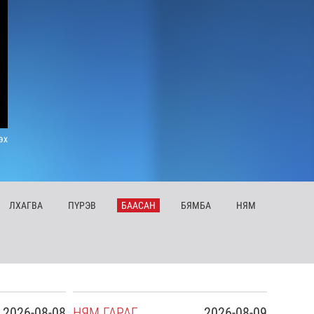
эх
ЛХ
АГВА
ПҮ
РЭВ
БА
АСАН
БЯ
МБА
НЯ
М
2026-08-08
НЯ
М
ГАРАГ
2026-08-09