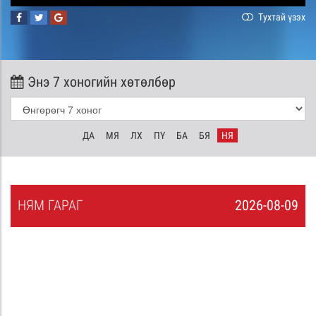
Тухтай үзэх
Энэ 7 хоногийн хөтөлбөр
ДА
МЯ
ЛХ
ПҮ
БА
БЯ
НЯ
НЯ
М
ГАРАГ
2026-08-09
8