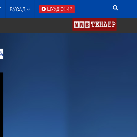
Т
БУСАД
ШУУД ЭФИР