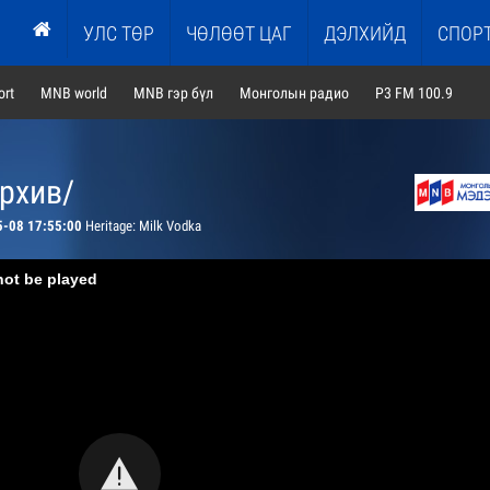
УЛС ТӨР
ЧӨЛӨӨТ ЦАГ
ДЭЛХИЙД
СПОР
rt
MNB world
MNB гэр бүл
Монголын радио
P3 FM 100.9
архив/
5-08 17:55:00
Heritage: Milk Vodka
not be played