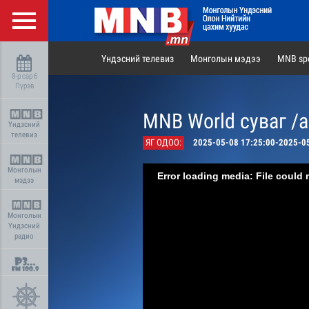
Үндэсний телевиз
Монголын мэдээ
MNB spo
8-р сар 6
Пүрэв
MNB World суваг /
Үндэсний
телевиз
ЯГ ОДОО:
2025-05-08 17:25:00-2025-0
Монголын
Error loading media: File could 
мэдээ
Монголын
Үндэсний
радио