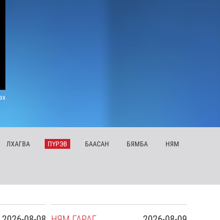
эх
ЛХ
АГВА
ПҮ
РЭВ
БА
АСАН
БЯ
МБА
НЯ
М
2026-08-08
НЯ
М
ГАРАГ
2026-08-09