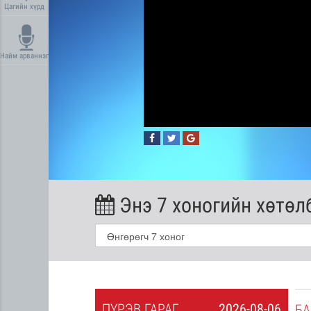
Цагийн хүрд
Найм арваннэг
Энэ 7 хоногийн хөтөл
ПҮ
РЭВ
ГАРАГ
2026-08-06
2026-08-05
БА