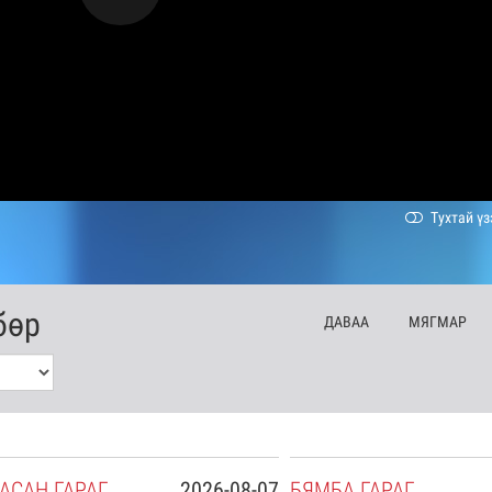
Тухтай үз
бөр
ДА
ВАА
МЯ
ГМАР
АСАН
ГАРАГ
2026-08-07
БЯ
МБА
ГАРАГ