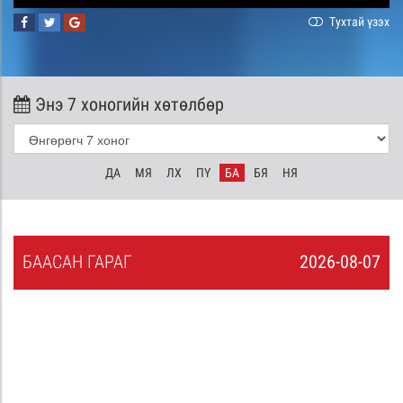
Тухтай үзэх
Энэ 7 хоногийн хөтөлбөр
ДА
МЯ
ЛХ
ПҮ
БА
БЯ
НЯ
БА
АСАН
ГАРАГ
2026-08-07
6