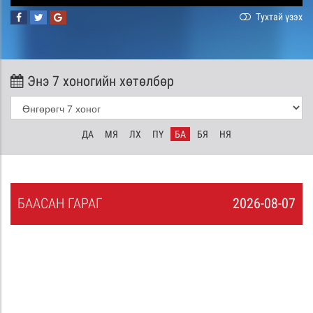
Тухтай үзэх
Энэ 7 хоногийн хөтөлбөр
ДА
МЯ
ЛХ
ПҮ
БА
БЯ
НЯ
БА
АСАН
ГАРАГ
2026-08-07
6