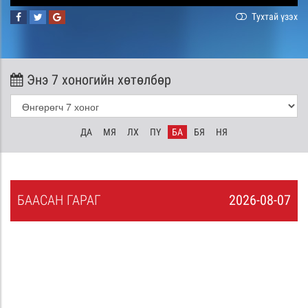
Тухтай үзэх
Энэ 7 хоногийн хөтөлбөр
ДА
МЯ
ЛХ
ПҮ
БА
БЯ
НЯ
БА
АСАН
ГАРАГ
2026-08-07
6