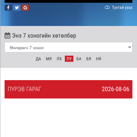
Тухтай үзэх
Энэ 7 хоногийн хөтөлбөр
ДА
МЯ
ЛХ
ПҮ
БА
БЯ
НЯ
ПҮ
РЭВ
ГАРАГ
2026-08-06
5